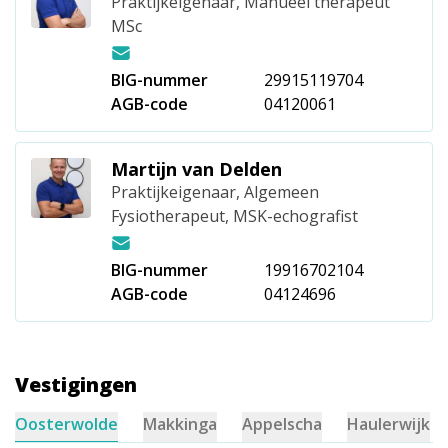
Praktijkeigenaar, Manueel therapeut
MSc
BIG-nummer
29915119704
AGB-code
04120061
Martijn van Delden
Praktijkeigenaar, Algemeen
Fysiotherapeut, MSK-echografist
BIG-nummer
19916702104
AGB-code
04124696
Vestigingen
Oosterwolde
Makkinga
Appelscha
Haulerwijk